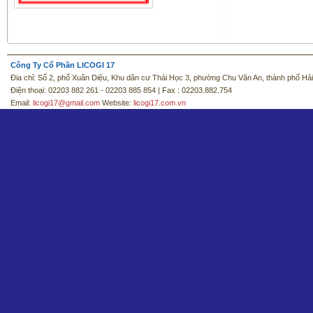
Công Ty Cổ Phần LICOGI 17
Đia chỉ: Số 2, phố Xuân Diệu, Khu dân cư Thái Học 3, phường Chu Văn An, thành phố Hả
Điện thoại: 02203 882 261 - 02203 885 854 | Fax : 02203.882.754
Email:
licogi17@gmail.com
Website:
licogi17.com.vn