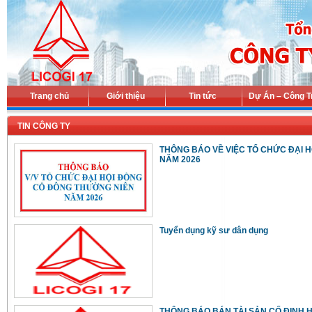
Trang chủ
Giới thiệu
Tin tức
Dự Án – Công T
TIN CÔNG TY
THÔNG BÁO VỀ VIỆC TỔ CHỨC ĐẠI 
NĂM 2026
Tuyển dụng kỹ sư dân dụng
THÔNG BÁO BÁN TÀI SẢN CỐ ĐỊNH H