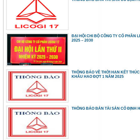
ĐẠI HỘI CHI BỘ CÔNG TY CỔ PHẦN LI
2025 – 2030
THÔNG BÁO VỀ THỜI HẠN KẾT THÚC
KHẤU HAO ĐỢT 1 NĂM 2025
THÔNG BÁO BÁN TÀI SẢN CỐ ĐỊNH H